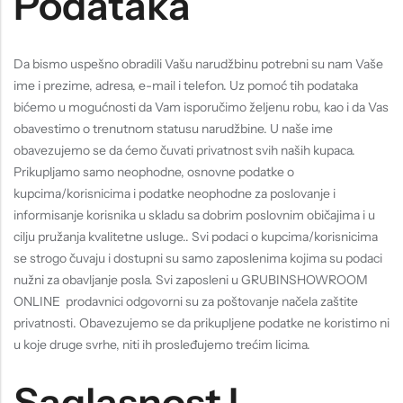
Podataka
Da bismo uspešno obradili Vašu narudžbinu potrebni su nam Vaše
ime i prezime, adresa, e-mail i telefon. Uz pomoć tih podataka
bićemo u mogućnosti da Vam isporučimo željenu robu, kao i da Vas
obavestimo o trenutnom statusu narudžbine. U naše ime
obavezujemo se da ćemo čuvati privatnost svih naših kupaca.
Prikupljamo samo neophodne, osnovne podatke o
kupcima/korisnicima i podatke neophodne za poslovanje i
informisanje korisnika u skladu sa dobrim poslovnim običajima i u
cilju pružanja kvalitetne usluge.. Svi podaci o kupcima/korisnicima
se strogo čuvaju i dostupni su samo zaposlenima kojima su podaci
nužni za obavljanje posla. Svi zaposleni u GRUBINSHOWROOM
ONLINE prodavnici odgovorni su za poštovanje načela zaštite
privatnosti. Obavezujemo se da prikupljene podatke ne koristimo ni
u koje druge svrhe, niti ih prosleđujemo trećim licima.
Saglasnost I