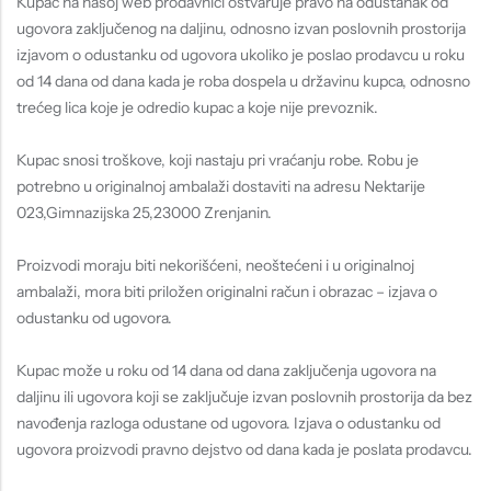
Tople
Kupac na našoj web prodavnici ostvaruje pravo na odustanak od
ugovora zaključenog na daljinu, odnosno izvan poslovnih prostorija
Borosana
izjavom o odustanku od ugovora ukoliko je poslao prodavcu u roku
od 14 dana od dana kada je roba dospela u državinu kupca, odnosno
NAJPOPULARNIJE!
trećeg lica koje je odredio kupac a koje nije prevoznik.
HOT
BESTSELLER
Kupac snosi troškove, koji nastaju pri vraćanju robe. Robu je
potrebno u originalnoj ambalaži dostaviti na adresu Nektarije
023,Gimnazijska 25,23000 Zrenjanin.
Proizvodi moraju biti nekorišćeni, neoštećeni i u originalnoj
Papuče ARIZONA Art. 0033510
CASTELLON Art. 1563600
ambalaži, mora biti priložen originalni račun i obrazac – izjava o
odustanku od ugovora.
4.490
рсд
6.290
рсд
Kupac može u roku od 14 dana od dana zaključenja ugovora na
daljinu ili ugovora koji se zaključuje izvan poslovnih prostorija da bez
navođenja razloga odustane od ugovora. Izjava o odustanku od
ugovora proizvodi pravno dejstvo od dana kada je poslata prodavcu.