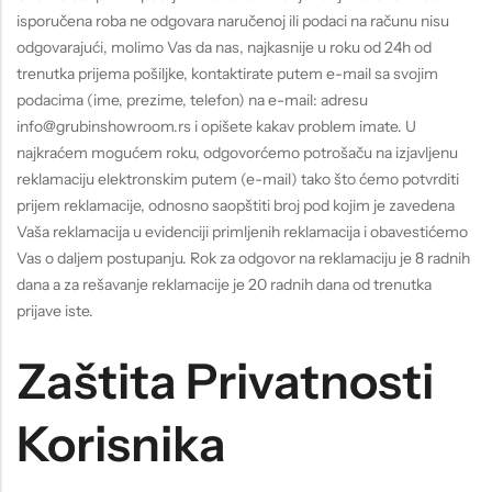
isporučena roba ne odgovara naručenoj ili podaci na računu nisu
odgovarajući, molimo Vas da nas, najkasnije u roku od 24h od
trenutka prijema pošiljke, kontaktirate putem e-mail sa svojim
podacima (ime, prezime, telefon) na e-mail: adresu
info@grubinshowroom.rs i opišete kakav problem imate. U
najkraćem mogućem roku, odgovorćemo potrošaču na izjavljenu
reklamaciju elektronskim putem (e-mail) tako što ćemo potvrditi
prijem reklamacije, odnosno saopštiti broj pod kojim je zavedena
Vaša reklamacija u evidenciji primljenih reklamacija i obavestićemo
Vas o daljem postupanju. Rok za odgovor na reklamaciju je 8 radnih
dana a za rešavanje reklamacije je 20 radnih dana od trenutka
prijave iste.
Zaštita Privatnosti
Korisnika