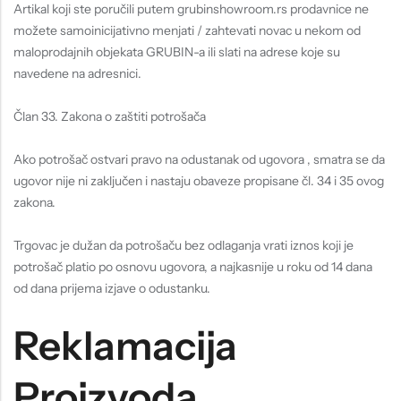
Artikal koji ste poručili putem grubinshowroom.rs prodavnice ne
možete samoinicijativno menjati / zahtevati novac u nekom od
maloprodajnih objekata GRUBIN-a ili slati na adrese koje su
navedene na adresnici.
Član 33. Zakona o zaštiti potrošača
Ako potrošač ostvari pravo na odustanak od ugovora , smatra se da
ugovor nije ni zaključen i nastaju obaveze propisane čl. 34 i 35 ovog
zakona.
Trgovac je dužan da potrošaču bez odlaganja vrati iznos koji je
potrošač platio po osnovu ugovora, a najkasnije u roku od 14 dana
od dana prijema izjave o odustanku.
Reklamacija
Proizvoda