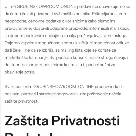
U ime GRUBINSHOWROOM ONLINE prodavnice obavezujemo se
da ćemo čuvati privatnost svih naših korisnika. Prikupljamo samo
neophodne, osnovne podatke o korisnicima kako bismo im
pravovremeno dostavili odabrane proizvode, informisali ih u skladu
sa dobrim poslovnim običajima i u cilju pružanja kvalitetne usluge.
Dajemo kupcima mogućnost izbora uključujući mogućnost odluke
da li žele ili ne da se izbrišu sa mailing lista koje se koriste za
marketinške kampanje. Svi podaci o korisnicima se strogo čuvaju i
dostupni su samo zaposlenima kojima su ti podaci nužni za
obavljanje posla.
Svi zaposleni u GRUBINSHOWROOM ONLINE prodavnici kao i
poslovni partneri i saradnici odgovorni su za poštovanje načela
zaštite privatnosti.
Zaštita Privatnosti