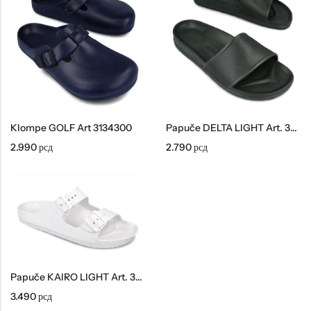
Tople
Borosana
NAJPOPULARNIJE!
HOT
BESTSELLER
Klompe GOLF Art 3134300
Papuče DELTA LIGHT Art. 3034300
2.990
рсд
2.790
рсд
Papuče ARIZONA Art. 0033510
CASTELLON Art. 1563600
4.490
рсд
6.290
рсд
Papuče KAIRO LIGHT Art. 3234300
3.490
рсд