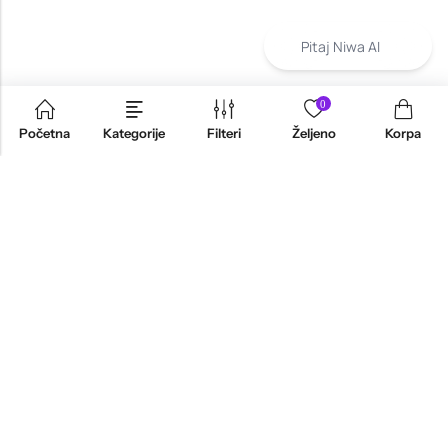
Pitaj Niwa AI
0
Početna
Kategorije
Filteri
Željeno
Korpa
INFORMACIJE
PRODAVNICA
KORISNIČKA PODRŠKA
NEWSLETTER
Marketing, Design And Development :
Platinum Zenith Agencija