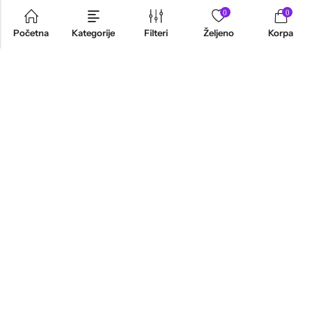
0
0
Početna
Kategorije
Filteri
Željeno
Korpa
INFORMACIJE
PRODAVNICA
KORISNIČKA PODRŠKA
NEWSLETTER
Marketing, Design And Development :
Platinum Zenith Agencija