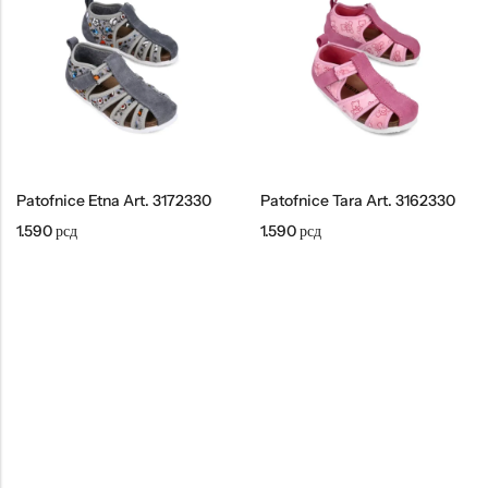
Tople
Borosana
NAJPOPULARNIJE!
HOT
BESTSELLER
Patofnice Etna Art. 3172330
Patofnice Tara Art. 3162330
1.590
рсд
1.590
рсд
Papuče ARIZONA Art. 0033510
CASTELLON Art. 1563600
4.490
рсд
6.290
рсд