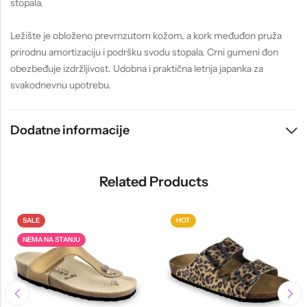
stopala.
Ležište je obloženo prevrnzutom kožom, a kork međuđon pruža
prirodnu amortizaciju i podršku svodu stopala. Crni gumeni đon
obezbeđuje izdržljivost. Udobna i praktična letnja japanka za
svakodnevnu upotrebu.
Dodatne informacije
Related Products
SALE
HOT
NEMA NA STANJU