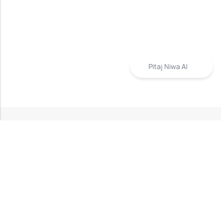
Pitaj Niwa AI
INFORMACIJE
PRODAVNICA
KORISNIČKA PODRŠKA
NEWSLETTER