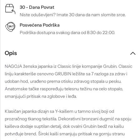
30 - Dana Povrat
Niste oduševljeni? Imate 30 dana da nam slomite srce.
Posvećena Podrška
Podrška dostupna svakog dana od 8:30 do 22:00.
Opis
NAGOJA ženska japanka iz Classic linije kompanije Grubin. Classic
liniju karakteriše osnovno GRUBIN ležište sa 7 razloga za zdrav i
udoban hod, urađeno prema otisku zdravog stopala u pesku.
Anatomske tačke raspoređuju telesnu težinu na celo stopalo,
smanjujući pritisak na zglobove i leđa.
Klasičan japanka dizajn sa Y-kaišem u tamno sivoj boji od
prozračnog tkanog tekstila. Dekorativni bronzani dugmić na spoju
kaiševa dodaje suptilan detalj, dok ovalni Grubin bedž na kaišu
potvrđuje brend. Široki kaiši smanjuju pritisak na gornju stranu