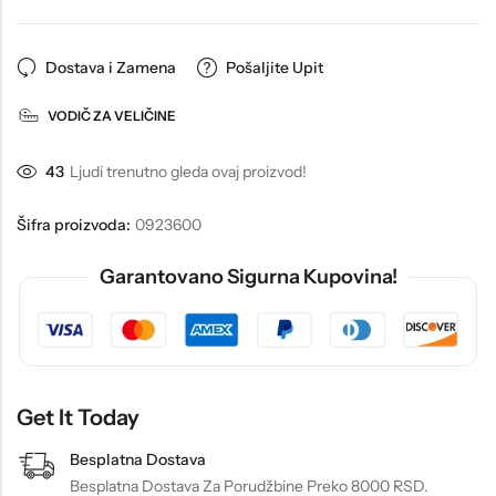
Dostava i Zamena
Pošaljite Upit
VODIČ ZA VELIČINE
43
Ljudi trenutno gleda ovaj proizvod!
Šifra proizvoda:
0923600
Garantovano Sigurna Kupovina!
Get It Today
Besplatna Dostava
Besplatna Dostava Za Porudžbine Preko 8000 RSD.