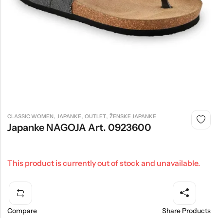
Tople
Borosana
NAJPOPULARNIJE!
HOT
BESTSELLER
Papuče ARIZONA Art. 0033510
CASTELLON Art. 1563600
,
,
,
CLASSIC WOMEN
JAPANKE
OUTLET
ŽENSKE JAPANKE
4.490
рсд
6.290
рсд
Japanke NAGOJA Art. 0923600
This product is currently out of stock and unavailable.
Compare
Share Products