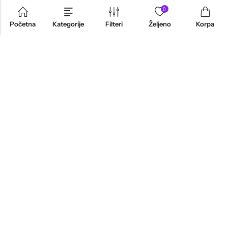
0
Početna
Kategorije
Filteri
Željeno
Korpa
INFORMACIJE
PRODAVNICA
KORISNIČKA PODRŠKA
NEWSLETTER
Marketing, Design And Development :
Platinum Zenith Agencija