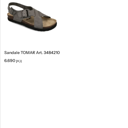
Tople
Borosana
NAJPOPULARNIJE!
HOT
BESTSELLER
Sandale TOMAR Art. 3484210
6.690
рсд
Papuče ARIZONA Art. 0033510
CASTELLON Art. 1563600
4.490
рсд
6.290
рсд