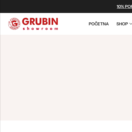
10% PO
POČETNA
SHOP
Back
OUTLET PROMO
ZA ŽENE
ZA MUŠKARCE
Poslednja šansa
Vegan
Vegan
Ograničene količine
Light Papuče
Light Papuče
Šaljemo istog dana
Papuče
Papuče
Isporuka od 1 do 3 dana
Klompe
Klompe
Sandale
Sandale
Japanke
Japanke
Sandale-Japanke
Tople