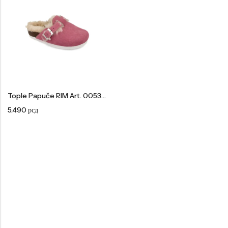
Tople
Borosana
NAJPOPULARNIJE!
HOT
BESTSELLER
Tople Papuče RIM Art. 0053030
Papuče ARIZONA Art. 0033510
CASTELLON Art. 1563600
5.490
рсд
4.490
рсд
6.290
рсд