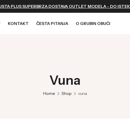
USTA PLUS SUPERBRZA DOSTAVA OUTLET MODELA - DO ISTEK
KONTAKT
ČESTA PITANJA
O GRUBIN OBUĆI
ZA DECU
PROFESSIONAL
SPECIAL
Kozmetika
Light
Professional Men
Anatomski ulošci
Papuče
Professional Women
Vuna
Klompe
Papuče
Sandale
Klompe
Home
Shop
vuna
Japanke
Patofnice