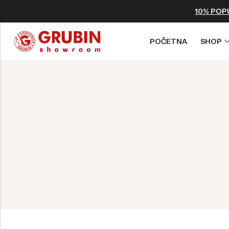
10% POP
POČETNA
SHOP
Back
OUTLET PROMO
ZA ŽENE
ZA MUŠKARCE
Poslednja šansa
Vegan
Vegan
Ograničene količine
Light Papuče
Light Papuče
Šaljemo istog dana
Papuče
Papuče
Isporuka od 1 do 3 dana
Klompe
Klompe
Sandale
Sandale
Japanke
Japanke
Sandale-Japanke
Tople