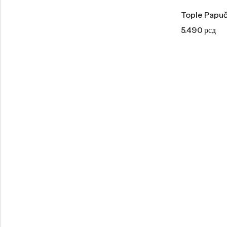
Tople Papu
5.490
рсд