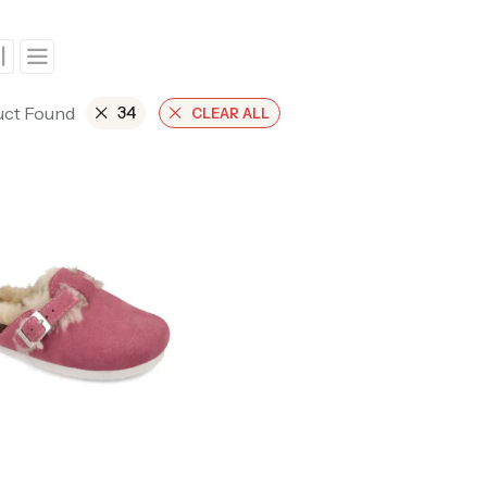
uct Found
34
CLEAR ALL