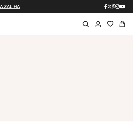
A ZALIHA
NAJPOPULARNIJE!
HOT
BESTSELLER
Papuče ARIZONA Art. 0033510
CASTELLON Art. 1563600
4.490
рсд
6.290
рсд