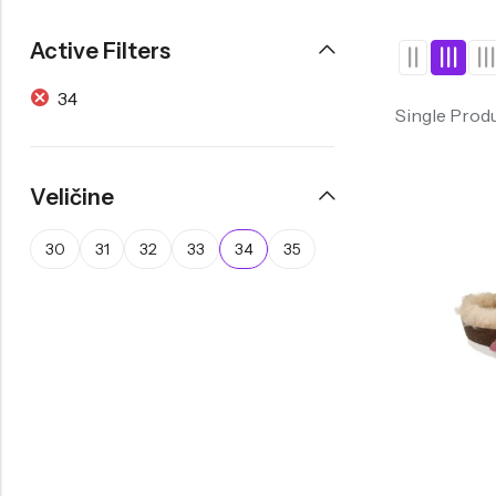
Tople
Borosana
Active Filters
34
Single Prod
Veličine
30
31
32
33
34
35