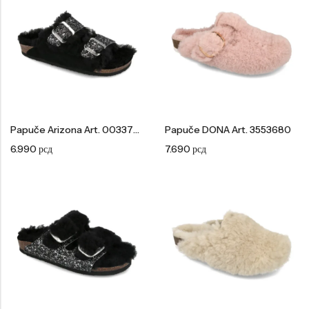
Tople
Borosana
NAJPOPULARNIJE!
HOT
BESTSELLER
Papuče Arizona Art. 0033790
Papuče DONA Art. 3553680
Papuče ARIZONA Art. 0033510
CASTELLON Art. 1563600
6.990
рсд
7.690
рсд
4.490
рсд
6.290
рсд