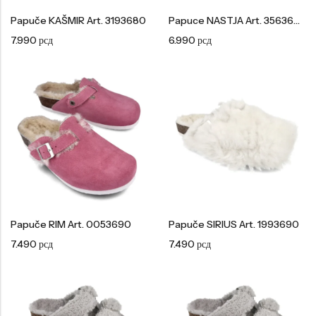
Papuče KAŠMIR Art. 3193680
Papuce NASTJA Art. 3563680
7.990
рсд
6.990
рсд
Papuče RIM Art. 0053690
Papuče SIRIUS Art. 1993690
7.490
рсд
7.490
рсд