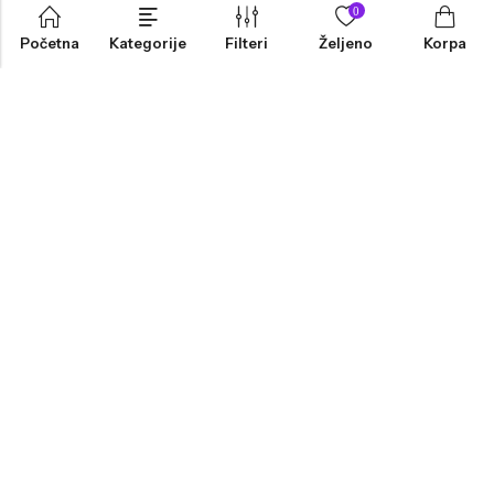
0
Početna
Kategorije
Filteri
Željeno
Korpa
INFORMACIJE
PRODAVNICA
KORISNIČKA PODRŠKA
NEWSLETTER
Marketing, Design And Development :
Platinum Zenith Agencija
© 2026
Grubin Showroom
. Sva Prava Zadržana.