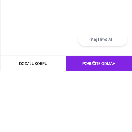
Pitaj Niwa AI
DODAJ U KORPU
PORUČITE ODMAH
INFORMACIJE
PRODAVNICA
KORISNIČKA PODRŠKA
NEWSLETTER