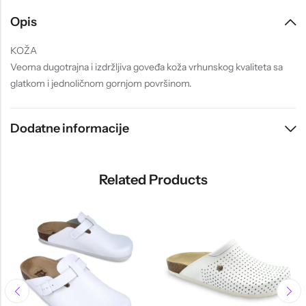
Opis
KOŽA
Veoma dugotrajna i izdržljiva goveđa koža vrhunskog kvaliteta sa
glatkom i jednoličnom gornjom površinom.
Dodatne informacije
Related Products