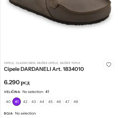
Tople
Borosana
NAJPOPULARNIJE!
HOT
BESTSELLER
Papuče ARIZONA Art. 0033510
CASTELLON Art. 1563600
,
,
,
CIPELE
CLASSIC MEN
MUŠKE CIPELE
MUŠKE TOPLE
4.490
рсд
6.290
рсд
Cipele DARDANELI Art. 1834010
6.290
рсд
No selection
41
VELIČINA
:
:
40
41
42
43
44
45
46
47
48
No selection
BOJA
:
: