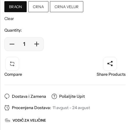
BRAON
CRNA
CRNA VELUR
Clear
Quantity:
Compare
Share Products
Dostava i Zamena
Pošaljite Upit
Procenjena Dostava:
11 avgust - 24 avgust
VODIČ ZA VELIČINE