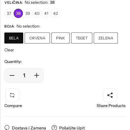
No selection
38
VELIČINA
:
:
37
38
39
40
41
42
No selection
BOJA
:
:
BELA
CRVENA
PINK
TEGET
ZELENA
Clear
Quantity:
Compare
Share Products
Dostava i Zamena
Pošaljite Upit