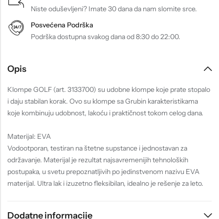
Niste oduševljeni? Imate 30 dana da nam slomite srce.
Posvećena Podrška
Podrška dostupna svakog dana od 8:30 do 22:00.
Opis
Klompe GOLF (art. 3133700) su udobne klompe koje prate stopalo
i daju stabilan korak. Ovo su klompe sa Grubin karakteristikama
koje kombinuju udobnost, lakoću i praktičnost tokom celog dana.
Materijal: EVA
Vodootporan, testiran na štetne supstance i jednostavan za
održavanje. Materijal je rezultat najsavremenijih tehnoloških
postupaka, u svetu prepoznatljivih po jedinstvenom nazivu EVA
materijal. Ultra lak i izuzetno fleksibilan, idealno je rešenje za leto.
Dodatne informacije