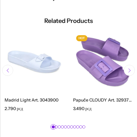
Related Products
HOT
Madrid Light Art. 3043900
Papuče CLOUDY Art. 3293700
2.790
рсд
3.490
рсд