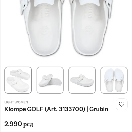
Tople
Borosana
NAJPOPULARNIJE!
HOT
BESTSELLER
Papuče ARIZONA Art. 0033510
CASTELLON Art. 1563600
4.490
рсд
6.290
рсд
LIGHT WOMEN
Klompe GOLF (art. 3133700) | Grubin
2.990
рсд