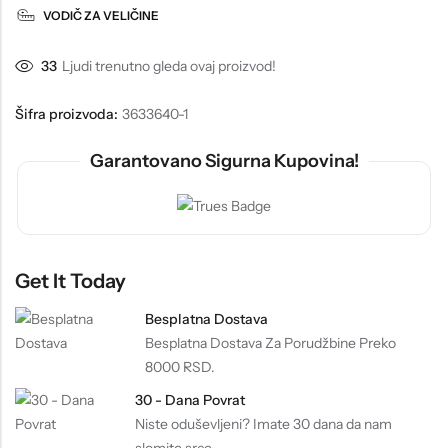
VODIČ ZA VELIČINE
33
Ljudi trenutno gleda ovaj proizvod!
Šifra proizvoda:
3633640-1
Garantovano Sigurna Kupovina!
Get It Today
Besplatna Dostava
Besplatna Dostava Za Porudžbine Preko
8000 RSD.
30 - Dana Povrat
Niste oduševljeni? Imate 30 dana da nam