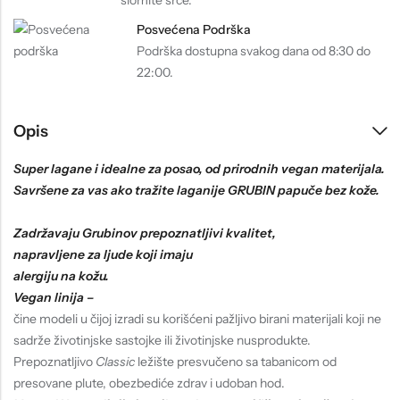
slomite srce.
Posvećena Podrška
Podrška dostupna svakog dana od 8:30 do
22:00.
Opis
Super lagane i idealne za posao, od prirodnih vegan materijala.
Savršene za vas ako tražite laganije GRUBIN papuče bez kože.
Zadržavaju Grubinov prepoznatljivi kvalitet,
napravljene za ljude koji imaju
alergiju na kožu.
Vegan linija –
čine modeli u čijoj izradi su korišćeni pažljivo birani materijali koji ne
sadrže životinjske sastojke ili životinjske nusprodukte.
Prepoznatljivo
Classic
ležište presvučeno sa tabanicom od
presovane plute, obezbediće zdrav i udoban hod.