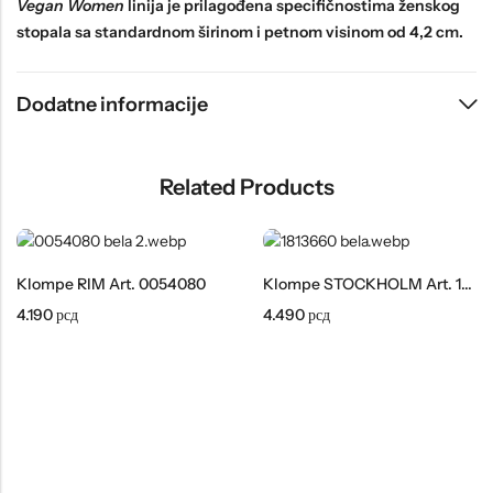
Vegan Women
linija je prilagođena specifičnostima ženskog
stopala sa standardnom širinom i petnom visinom od 4,2 cm.
Dodatne informacije
Related Products
Klompe RIM Art. 0054080
Klompe STOCKHOLM Art. 1813660
4.190
рсд
4.490
рсд