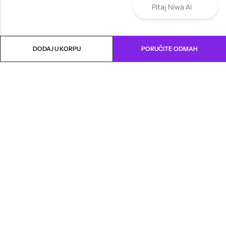
Pitaj Niwa AI
DODAJ U KORPU
PORUČITE ODMAH
INFORMACIJE
PRODAVNICA
KORISNIČKA PODRŠKA
NEWSLETTER
Marketing, Design And Development :
Platinum Zenith Agencija