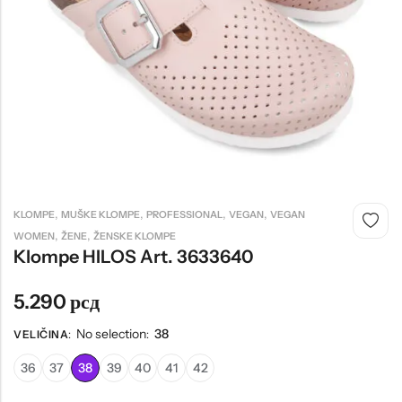
Tople
Borosana
NAJPOPULARNIJE!
HOT
BESTSELLER
,
,
,
,
KLOMPE
MUŠKE KLOMPE
PROFESSIONAL
VEGAN
VEGAN
,
,
Papuče ARIZONA Art. 0033510
CASTELLON Art. 1563600
WOMEN
ŽENE
ŽENSKE KLOMPE
Klompe HILOS Art. 3633640
4.490
рсд
6.290
рсд
5.290
рсд
No selection
38
VELIČINA
:
:
36
37
38
39
40
41
42