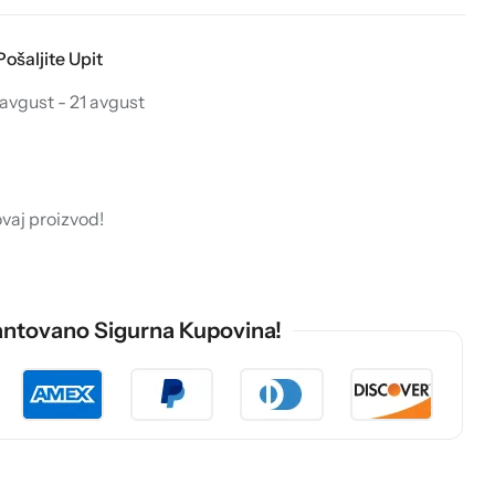
Pošaljite Upit
avgust - 21 avgust
ovaj proizvod!
ntovano Sigurna Kupovina!