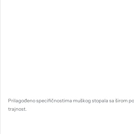
Prilagođeno specifičnostima muškog stopala sa širom pov
trajnost.