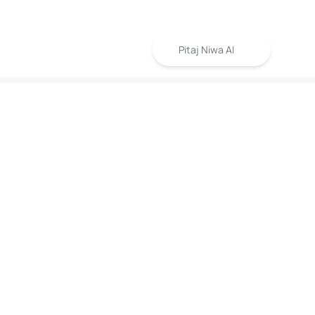
Pitaj Niwa AI
PODRŠKA
NEWSLETTER
sti
Prijavite se i budite prvi koji će saznati o novim
a
kolekcijama, modelima i promocijama.
Marketing, Design And Development :
Platinum Zenith Agencija