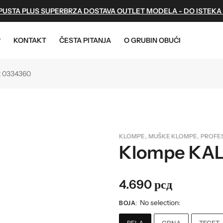
PUSTA PLUS SUPERBRZA DOSTAVA OUTLET MODELA - DO ISTEKA
KONTAKT
ČESTA PITANJA
O GRUBIN OBUĆI
t 0334360
ZA DECU
PROFESSIONAL
SPECIAL
Kozmetika
Light
Professional Men
Anatomski ulošci
Papuče
Professional Women
,
,
KLOMPE
MUŠKE KLOMPE
PROFE
Klompe
Papuče
Klompe KAL
Sandale
Klompe
Japanke
4.690
рсд
Patofnice
No selection
BOJA
:
:
BELA
CRNA
TEGET