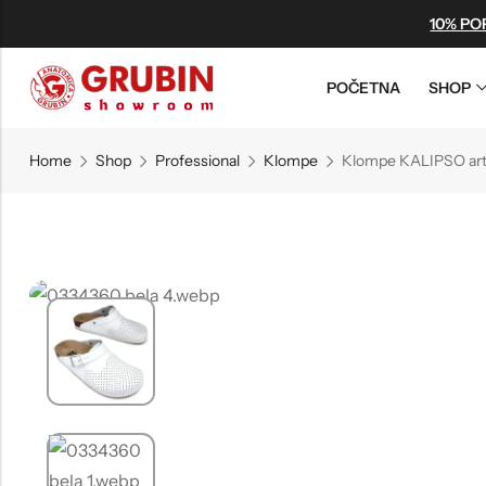
10% PO
POČETNA
SHOP
Back
Home
Shop
Professional
Klompe
Klompe KALIPSO ar
OUTLET PROMO
ZA ŽENE
ZA MUŠKARCE
Poslednja šansa
Vegan
Vegan
Ograničene količine
Light Papuče
Light Papuče
Šaljemo istog dana
Papuče
Papuče
Isporuka od 1 do 3 dana
Klompe
Klompe
Sandale
Sandale
Japanke
Japanke
Sandale-Japanke
Tople