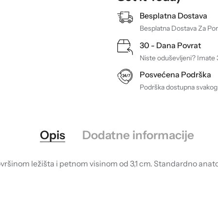
Besplatna Dostava
Besplatna Dostava Za Po
30 - Dana Povrat
Niste oduševljeni? Imate 
Posvećena Podrška
Podrška dostupna svakog 
Opis
Dodatne informacije
ršinom ležišta i petnom visinom od 3,1 cm. Standardno anatom