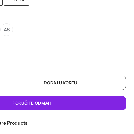
48
DODAJ U KORPU
PORUČITE ODMAH
re Products