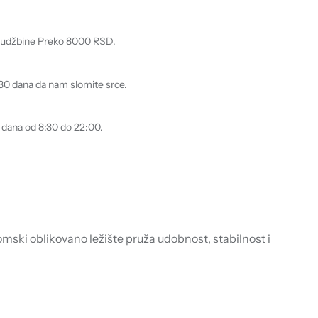
rudžbine Preko 8000 RSD.
30 dana da nam slomite srce.
dana od 8:30 do 22:00.
ski oblikovano ležište pruža udobnost, stabilnost i