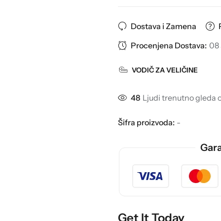
Dostava i Zamena
Procenjena Dostava:
08 
VODIČ ZA VELIČINE
48
Ljudi trenutno gleda 
Šifra proizvoda:
-
Gara
Get It Today