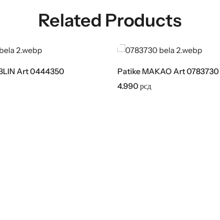
Related Products
BLIN Art 0444350
Patike MAKAO Art 0783730
4.990
рсд