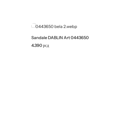
Sandale DABLIN Art 0443650
4.390
рсд