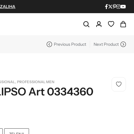
 ZALIHA
Previous Product
Next Product
NAJPOPULARNIJE!
HOT
BESTSELLER
,
SSIONAL
PROFESSIONAL MEN
IPSO Art 0334360
Papuče ARIZONA Art. 0033510
CASTELLON Art. 1563600
4.490
рсд
6.290
рсд
ZELENA