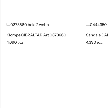
Klompe GIBRALTAR Art 0373660
Sandale DA
4.690
рсд
4.390
рсд