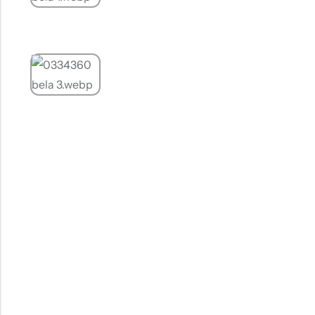
Tople
Borosana