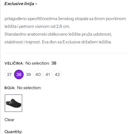
Exclusive linija –
prilagođeno specifičnostima ženskog stopala sa širom površinom
ležišta i petnom visinom od 2,9 cm.
Standardno anatomski oblikovano ležište pruža udobnost,
stabilnost i trajnost. Eva đon sa Exclusive držačem ležišta.
No selection
38
VELIČINA
:
:
37
38
39
40
41
42
No selection
BOJA
:
:
Clear
Quantity: