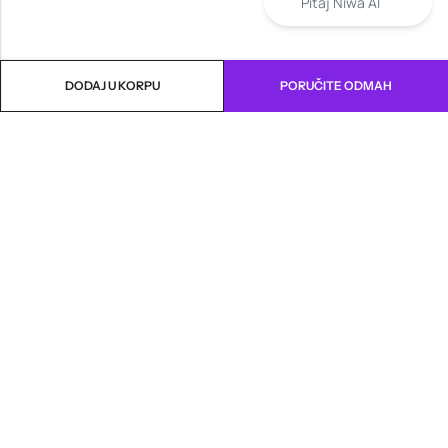
Pitaj Niwa AI
DODAJ U KORPU
PORUČITE ODMAH
INFORMACIJE
PRODAVNICA
KORISNIČKA PODRŠKA
NEWSLETTER
Marketing, Design And Development :
Platinum Zenith Agencija