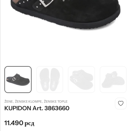
Tople
Borosana
NAJPOPULARNIJE!
HOT
BESTSELLER
Papuče ARIZONA Art. 0033510
CASTELLON Art. 1563600
4.490
рсд
6.290
рсд
,
,
ŽENE
ŽENSKE KLOMPE
ŽENSKE TOPLE
KUPIDON Art. 3863660
11.490
рсд