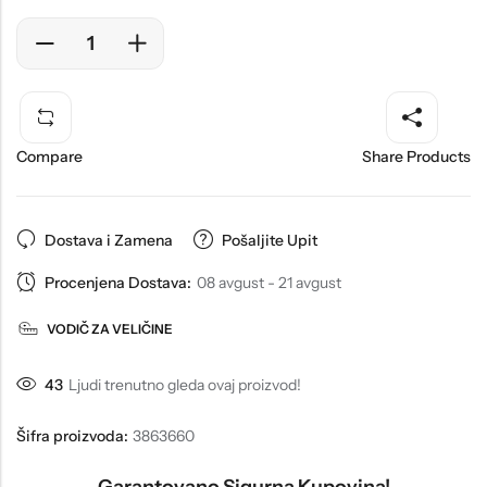
Compare
Share Products
Dostava i Zamena
Pošaljite Upit
Procenjena Dostava:
08 avgust - 21 avgust
VODIČ ZA VELIČINE
43
Ljudi trenutno gleda ovaj proizvod!
Šifra proizvoda:
3863660