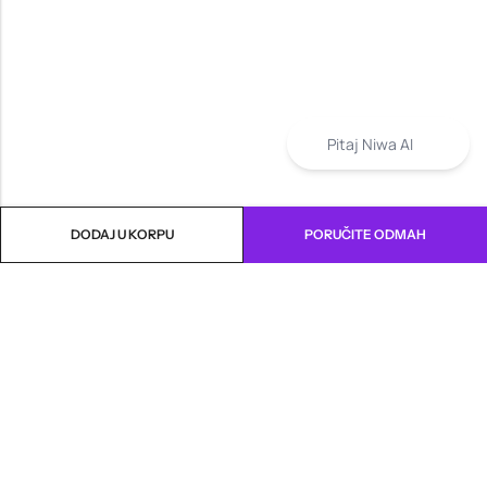
Pitaj Niwa AI
DODAJ U KORPU
PORUČITE ODMAH
INFORMACIJE
PRODAVNICA
KORISNIČKA PODRŠKA
NEWSLETTER