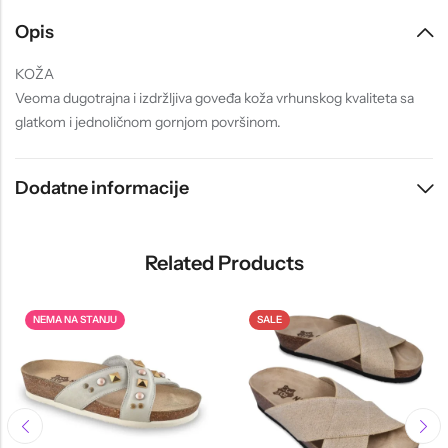
Opis
KOŽA
Veoma dugotrajna i izdržljiva goveđa koža vrhunskog kvaliteta sa
glatkom i jednoličnom gornjom površinom.
Dodatne informacije
Related Products
NEMA NA STANJU
SALE