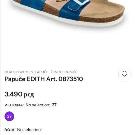
Tople
Borosana
NAJPOPULARNIJE!
HOT
BESTSELLER
Papuče ARIZONA Art. 0033510
CASTELLON Art. 1563600
,
,
CLASSIC WOMEN
PAPUČE
ŽENSKE PAPUČE
4.490
рсд
6.290
рсд
Papuče EDITH Art. 0873510
3.490
рсд
No selection
37
VELIČINA
:
:
37
No selection
BOJA
:
: