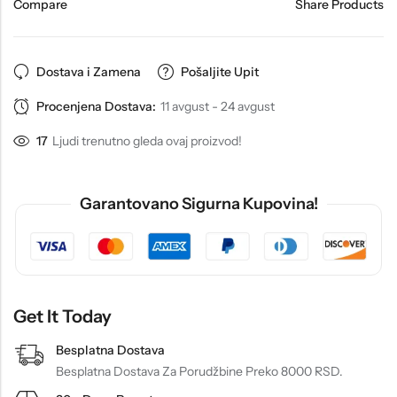
Compare
Share Products
Dostava i Zamena
Pošaljite Upit
Procenjena Dostava:
11 avgust - 24 avgust
17
Ljudi trenutno gleda ovaj proizvod!
Garantovano Sigurna Kupovina!
Get It Today
Besplatna Dostava
Besplatna Dostava Za Porudžbine Preko 8000 RSD.