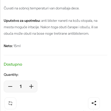
Čuvati na sobnoj temperaturi van domašaja dece.
Uputstvo za upotrebu:
anti blister naneti na kožu stopala, na
mesta moguće iritacije. Nakon toga obuti čarape i obuću, ili se
obuća može obuti na bose noge tretirane antiblisterom.
Neto:
15ml
Dostupno
Quantity: