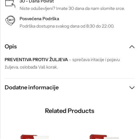
30 - Dana Povrat
Niste oduševljeni? Imate 30 dana da nam slomite srce.
Posvećena Podrška
Podrška dostupna svakog dana od 8:30 do 22:00.
Opis
PREVENTIVA PROTIV ŽULJEVA
– sprečava iritacije i pojavu
žuljeva, oslobađa Vaš korak.
Dodatne informacije
Related Products