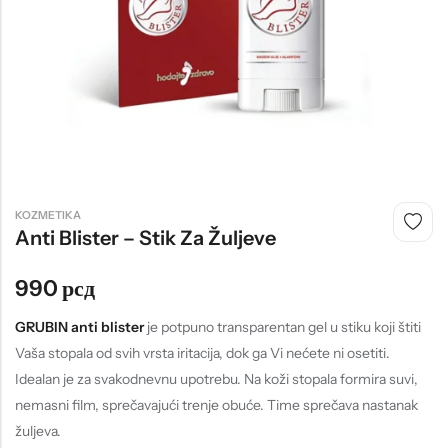
Tople
Borosana
NAJPOPULARNIJE!
HOT
BESTSELLER
KOZMETIKA
Papuče ARIZONA Art. 0033510
CASTELLON Art. 1563600
Anti Blister – Stik Za Žuljeve
4.490
рсд
6.290
рсд
990
рсд
GRUBIN anti blister
je potpuno transparentan gel u stiku koji štiti
Vaša stopala od svih vrsta iritacija, dok ga Vi nećete ni osetiti.
Idealan je za svakodnevnu upotrebu. Na koži stopala formira suvi,
nemasni film, sprečavajući trenje obuće. Time sprečava nastanak
žuljeva.