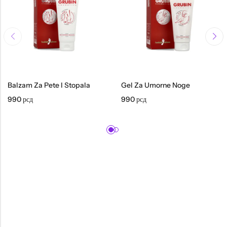
Balzam Za Pete I Stopala
Gel Za Umorne Noge
990
рсд
990
рсд