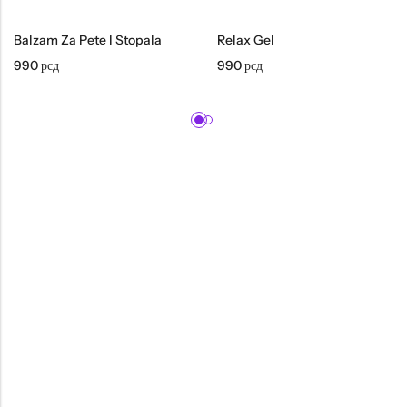
Balzam Za Pete I Stopala
Relax Gel
990
рсд
990
рсд