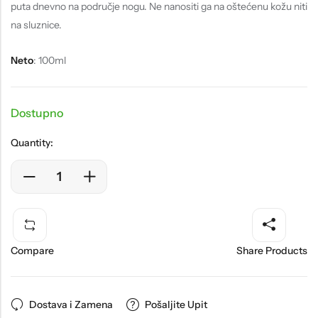
puta dnevno na područje nogu. Ne nanositi ga na oštećenu kožu niti
na sluznice.
Neto
: 100ml
Dostupno
Quantity:
Compare
Share Products
Dostava i Zamena
Pošaljite Upit