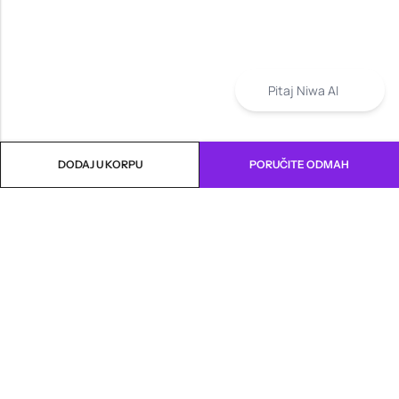
Pitaj Niwa AI
DODAJ U KORPU
PORUČITE ODMAH
INFORMACIJE
PRODAVNICA
KORISNIČKA PODRŠKA
NEWSLETTER
Marketing, Design And Development :