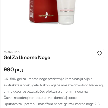
Tople
Borosana
NAJPOPULARNIJE!
HOT
BESTSELLER
KOZMETIKA
Papuče ARIZONA Art. 0033510
CASTELLON Art. 1563600
Gel Za Umorne Noge
4.490
рсд
6.290
рсд
990
рсд
GRUBIN gel za umorne noge predstavlja kombinaciju biljnih
ekstrakata u obliku gela. Nakon lagane masaže dovodi do hladećeg,
umirujućeg i osvežavajućeg efekta na umornim nogama.
Čuvati na sobnoj temperaturi van domašaja dece.
Uputstvo za upotrebu: masažom naneti gel za umorne noge 2-3